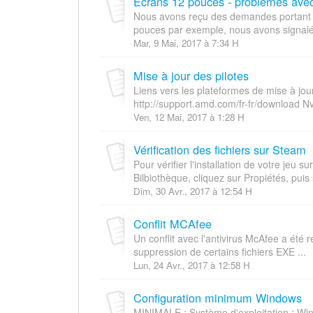
Ecrans 12 pouces - problèmes avec 
Nous avons reçu des demandes portant s
pouces par exemple, nous avons signal
Mar, 9 Mai, 2017 à 7:34 H
Mise à jour des pilotes
Liens vers les plateformes de mise à jo
http://support.amd.com/fr-fr/download Nvi
Ven, 12 Mai, 2017 à 1:28 H
Vérification des fichiers sur Steam
Pour vérifier l'installation de votre jeu s
Bilbiothèque, cliquez sur Propiétés, puis 
Dim, 30 Avr., 2017 à 12:54 H
Conflit MCAfee
Un conflit avec l'antivirus McAfee a été re
suppression de certains fichiers EXE ...
Lun, 24 Avr., 2017 à 12:58 H
Configuration minimum Windows
MINIMALE : Système d'exploitation : Win