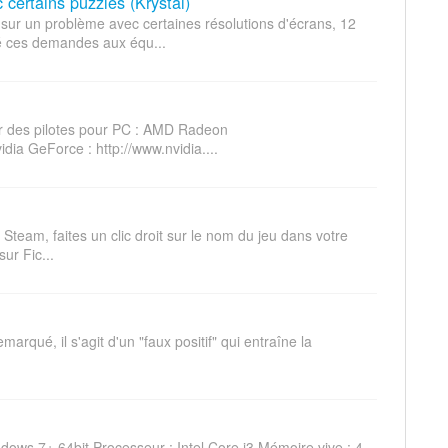
certains puzzles (Krystal)
ur un problème avec certaines résolutions d'écrans, 12
é ces demandes aux équ...
ur des pilotes pour PC : AMD Radeon
dia GeForce : http://www.nvidia....
ur Steam, faites un clic droit sur le nom du jeu dans votre
sur Fic...
marqué, il s'agit d'un "faux positif" qui entraîne la
dows 7+ 64bit Processeur : Intel Core i3 Mémoire vive : 4